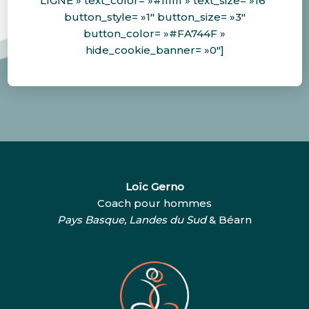
LIGNE » text_color= »#ffffff » text_size= »16″
button_style= »1″ button_size= »3″
button_color= »#FA744F »
hide_cookie_banner= »0″]
Loïc Gerno
Coach pour hommes
Pays Basque, Landes du Sud
& Béarn